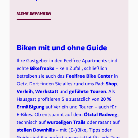
MEHR ERFAHREN
Biken mit und ohne Guide
Ihre Gastgeber in den Feelfree Apartments sind
echte
Bikefreaks
– kein Zufall, schließlich
betreiben sie auch das
Feelfree Bike Center
in
Oetz. Dort finden Sie alles rund ums Rad:
Shop
,
Verleih
,
Werkstatt
und
geführte Touren
. Als
Hausgast profitieren Sie zusätzlich von
20 %
Ermäßigung
auf Verleih und Touren – auch für
E-Bikes. Ob entspannt auf dem
Ötztal Radweg
,
technisch auf
wurzeligen Trails
oder rasant auf
steilen Downhills
– mit (E-)Bike, Tipps oder
Guide sind Sie perfekt ausgestattet für jede Tour.